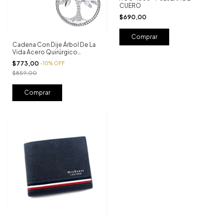
CUERO
$690,00
Cadena Con Dije Árbol De La
Vida Acero Quirúrgico
Brillantes
$773,00
-
10
%
OFF
$859,00