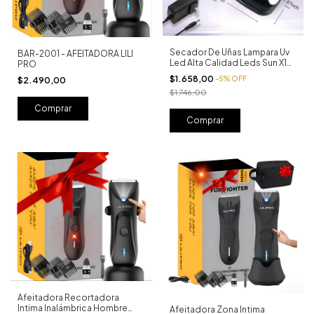
Secador De Uñas Lampara Uv
BAR-2001 - AFEITADORA LILI
Led Alta Calidad Leds Sun X10
PRO
Pro
$1.658,00
-
5
%
OFF
$2.490,00
$1.746,00
Afeitadora Recortadora
Intima Inalámbrica Hombre
Afeitadora Zona Intima