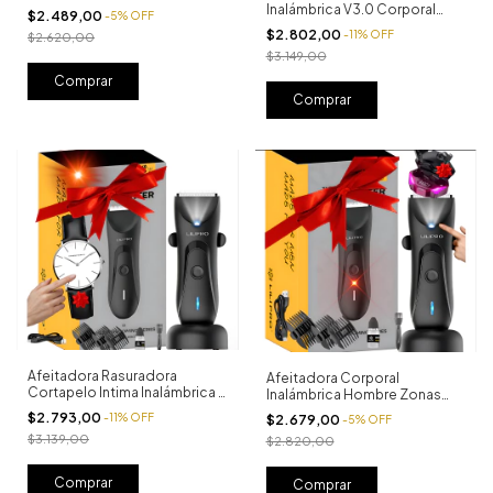
Anticortes
Inalámbrica V3.0 Corporal
$2.489,00
-
5
%
OFF
Cortapelo
$2.802,00
-
11
%
OFF
$2.620,00
$3.149,00
Afeitadora Rasuradora
Afeitadora Corporal
Cortapelo Intima Inalámbrica +
Inalámbrica Hombre Zonas
Regalo
Intimas + Bolso
$2.793,00
-
11
%
OFF
$2.679,00
-
5
%
OFF
$3.139,00
$2.820,00