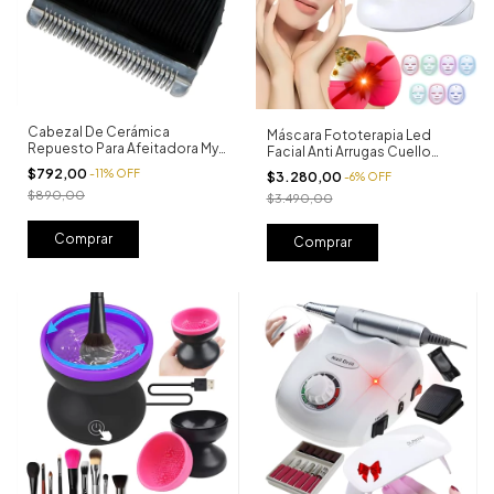
Cabezal De Cerámica
Máscara Fototerapia Led
Repuesto Para Afeitadora My
Facial Anti Arrugas Cuello
Lili Pro
Acné
$792,00
-
11
%
OFF
$3.280,00
-
6
%
OFF
$890,00
$3.490,00