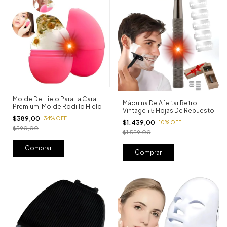
Molde De Hielo Para La Cara
Máquina De Afeitar Retro
Premium, Molde Rodillo Hielo
Vintage +5 Hojas De Repuesto
$389,00
-
34
%
OFF
$1.439,00
-
10
%
OFF
$590,00
$1.599,00