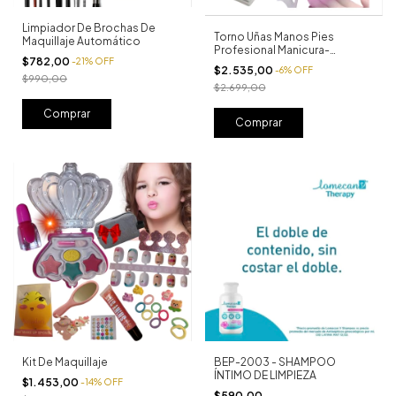
Limpiador De Brochas De
Torno Uñas Manos Pies
Maquillaje Automático
Profesional Manicura-
$782,00
-
21
%
OFF
pedicura + Regalo
$2.535,00
-
6
%
OFF
$990,00
$2.699,00
Kit De Maquillaje
BEP-2003 - SHAMPOO
ÍNTIMO DE LIMPIEZA
$1.453,00
-
14
%
OFF
$590,00