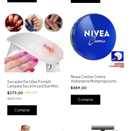
Nivea Creme Crema
Hidratante Multiproposito
Secador De Uñas Portátil
Lata X 150 Ml
Lampara Seca Uv Led Sun Mini
$589,00
Blanco
$275,00
-
11
%
OFF
$310,00