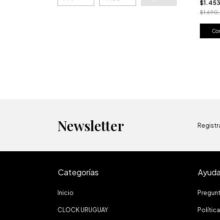
$1.45
$1.690
Newsletter
Registra
Categorías
Ayud
Inicio
Pregun
CLOCK URUGUAY
Polític