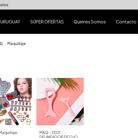
nvíos
 URUGUAY
SÚPER OFERTAS
Quiénes Somos
Contacto
AL
.
Maquillaje
Maquillaje
MAQ - 2001 -
DELINEADOR DE OJOS