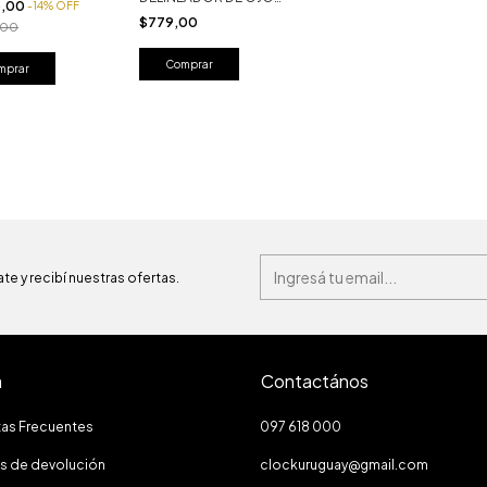
3,00
-
14
%
OFF
Y APLICADOR DE
$779,00
,00
MÁSCARA FACIAL
te y recibí nuestras ofertas.
a
Contactános
tas Frecuentes
097 618 000
as de devolución
clockuruguay@gmail.com