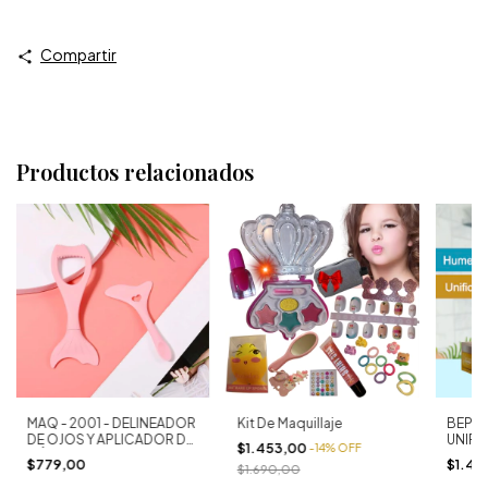
Compartir
Productos relacionados
MAQ - 2001 - DELINEADOR
Kit De Maquillaje
BEP-2
DE OJOS Y APLICADOR DE
UNIFI
$1.453,00
-
14
%
OFF
MÁSCARA FACIAL
ANTI
$779,00
$1.45
$1.690,00