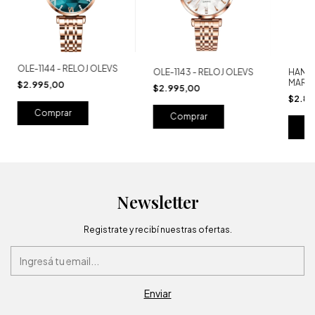
OLE-1144 - RELOJ OLEVS
OLE-1143 - RELOJ OLEVS
HAN-1
MARTI
$2.995,00
$2.995,00
$2.8
Comprar
C
Newsletter
Registrate y recibí nuestras ofertas.