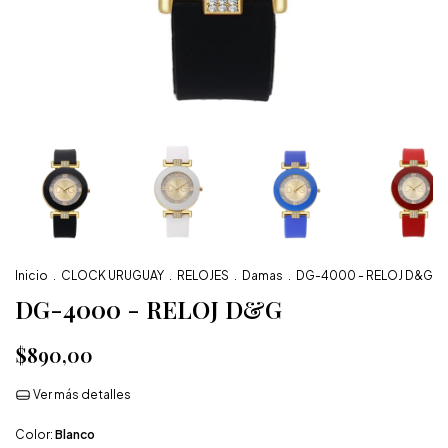
Inicio
.
CLOCK URUGUAY
.
RELOJES
.
Damas
.
DG-4000 - RELOJ D&G
DG-4000 - RELOJ D&G
$890,00
Ver más detalles
Color:
Blanco